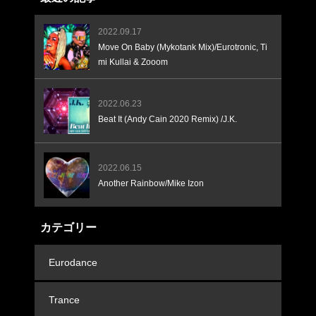
2022.09.17
Move On Baby (Mykotank Mix)/Eurotronic, Ti
mi Kullai & Zooom
2022.06.23
Beat It (Andy Cain 2020 Remix) /J.K.
2022.06.15
Another Rainbow/Mike Izon
カテゴリー
Eurodance
Trance