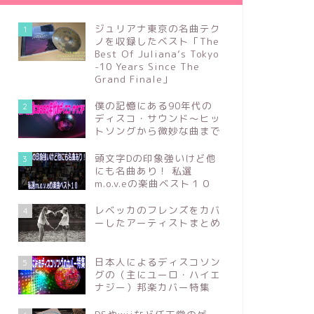
ジュリアナ東京の名曲テク
1
ノを収録したベスト「The
Best Of Juliana’s Tokyo
-10 Years Since The
Grand Finale」
僕の記憶にある90年代の
2
ディスコ・サウンド～ヒッ
トソングから微妙な曲まで
頭文字Dの印象強いけど他
3
にも名曲あり！ 私選
m.o.v.eの楽曲ベスト１０
レベッカのフレンズをカバ
4
ーしたアーティストまとめ
日本人によるディスコソン
5
グの（主にユーロ・ハイエ
ナジー）邦楽カバー特集