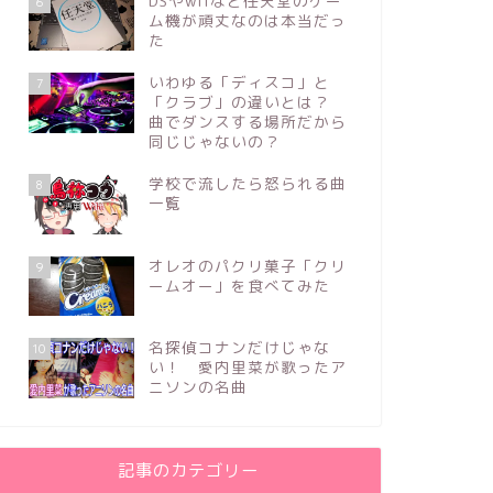
DSやwiiなど任天堂のゲー
6
ム機が頑丈なのは本当だっ
た
いわゆる「ディスコ」と
7
「クラブ」の違いとは？
曲でダンスする場所だから
同じじゃないの？
学校で流したら怒られる曲
8
一覧
オレオのパクリ菓子「クリ
9
ームオー」を食べてみた
名探偵コナンだけじゃな
10
い！ 愛内里菜が歌ったア
ニソンの名曲
記事のカテゴリー