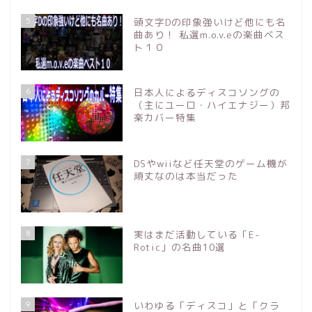
5
頭文字Dの印象強いけど他にも名
曲あり！ 私選m.o.v.eの楽曲ベス
ト１０
6
日本人によるディスコソングの
（主にユーロ・ハイエナジー）邦
楽カバー特集
7
DSやwiiなど任天堂のゲーム機が
頑丈なのは本当だった
8
実はまだ活動している「E-
Rotic」の名曲10選
9
いわゆる「ディスコ」と「クラ