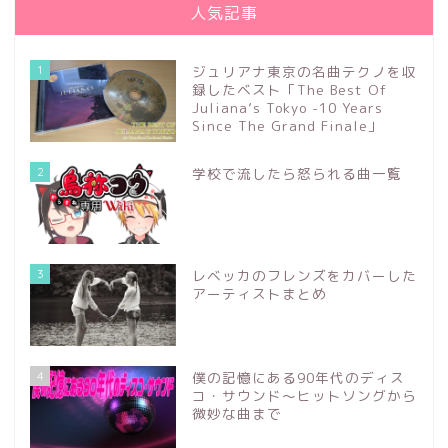
人気記事
1
ジュリアナ東京の名曲テクノを収
録したベスト「The Best Of
Juliana’s Tokyo -10 Years
Since The Grand Finale」
2
学校で流したら怒られる曲一覧
3
レベッカのフレンズをカバーした
アーティストまとめ
4
僕の記憶にある90年代のディス
コ・サウンド～ヒットソングから
微妙な曲まで