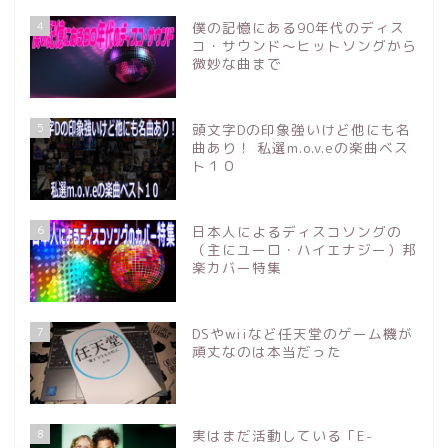
4
僕の記憶にある90年代のディス
コ・サウンド～ヒットソングから
微妙な曲まで
5
頭文字Dの印象強いけど他にも名
曲あり！ 私選m.o.v.eの楽曲ベス
ト１０
6
日本人によるディスコソングの
（主にユーロ・ハイエナジー）邦
楽カバー特集
7
DSやwiiなど任天堂のゲーム機が
頑丈なのは本当だった
8
実はまだ活動している「E-