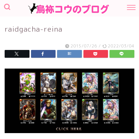
raidgacha-reina
2015/07/26
/
2022/03/04