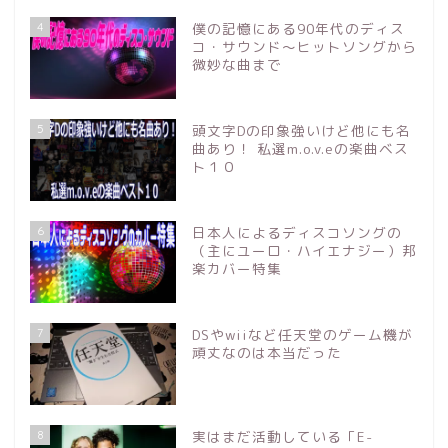
4
僕の記憶にある90年代のディス
コ・サウンド～ヒットソングから
微妙な曲まで
5
頭文字Dの印象強いけど他にも名
曲あり！ 私選m.o.v.eの楽曲ベス
ト１０
6
日本人によるディスコソングの
（主にユーロ・ハイエナジー）邦
楽カバー特集
7
DSやwiiなど任天堂のゲーム機が
頑丈なのは本当だった
8
実はまだ活動している「E-