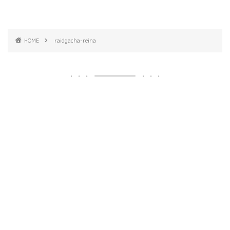
HOME
raidgacha-reina