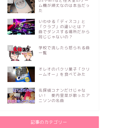
DSやwiiなど任天堂のゲー
6
ム機が頑丈なのは本当だっ
た
いわゆる「ディスコ」と
7
「クラブ」の違いとは？
曲でダンスする場所だから
同じじゃないの？
学校で流したら怒られる曲
8
一覧
オレオのパクリ菓子「クリ
9
ームオー」を食べてみた
名探偵コナンだけじゃな
10
い！ 愛内里菜が歌ったア
ニソンの名曲
記事のカテゴリー