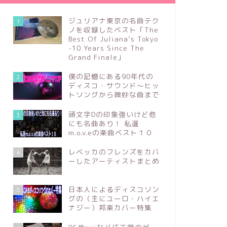
ジュリアナ東京の名曲テク
1
ノを収録したベスト「The
Best Of Juliana’s Tokyo
-10 Years Since The
Grand Finale」
僕の記憶にある90年代の
2
ディスコ・サウンド～ヒッ
トソングから微妙な曲まで
頭文字Dの印象強いけど他
3
にも名曲あり！ 私選
m.o.v.eの楽曲ベスト１０
レベッカのフレンズをカバ
4
ーしたアーティストまとめ
日本人によるディスコソン
5
グの（主にユーロ・ハイエ
ナジー）邦楽カバー特集