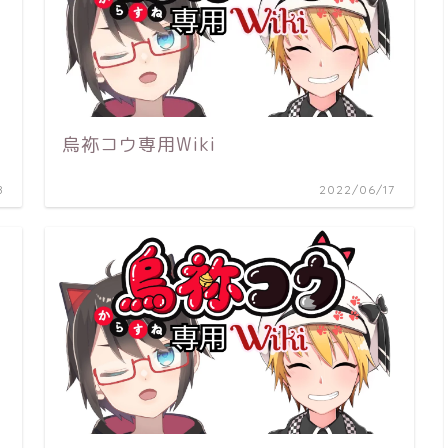
烏袮コウ専用Wiki
8
2022/06/17