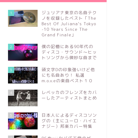
ジュリアナ東京の名曲テク
1
ノを収録したベスト「The
Best Of Juliana’s Tokyo
-10 Years Since The
Grand Finale」
僕の記憶にある90年代の
2
ディスコ・サウンド～ヒッ
トソングから微妙な曲まで
頭文字Dの印象強いけど他
3
にも名曲あり！ 私選
m.o.v.eの楽曲ベスト１０
レベッカのフレンズをカバ
4
ーしたアーティストまとめ
日本人によるディスコソン
5
グの（主にユーロ・ハイエ
ナジー）邦楽カバー特集