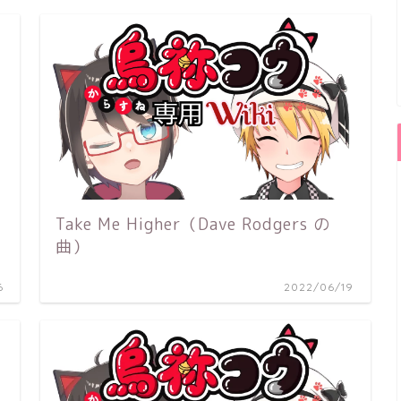
Take Me Higher（Dave Rodgers の
曲）
6
2022/06/19