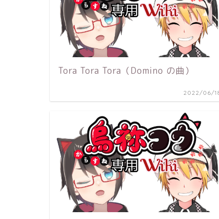
Tora Tora Tora（Domino の曲）
2022/06/1