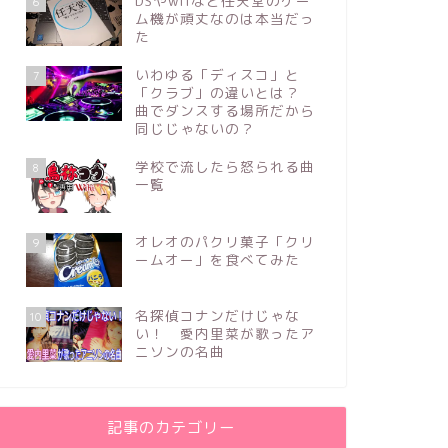
DSやwiiなど任天堂のゲー
6
ム機が頑丈なのは本当だっ
た
いわゆる「ディスコ」と
7
「クラブ」の違いとは？
曲でダンスする場所だから
同じじゃないの？
学校で流したら怒られる曲
8
一覧
オレオのパクリ菓子「クリ
9
ームオー」を食べてみた
名探偵コナンだけじゃな
10
い！ 愛内里菜が歌ったア
ニソンの名曲
記事のカテゴリー