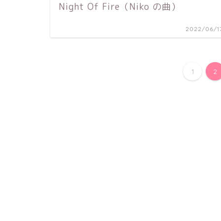
Night Of Fire（Niko の曲）
2022/06/1
1
2