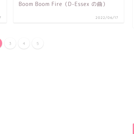
Boom Boom Fire（D-Essex の曲）
7
2022/06/17
3
4
5