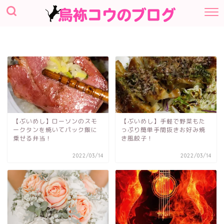
【ぶいめし】ローソンのスモ
【ぶいめし】手軽で野菜もた
ークタンを焼いてパック飯に
っぷり簡単手間抜きお好み焼
乗せる弁当！
き風餃子！
2022/03/14
2022/03/14