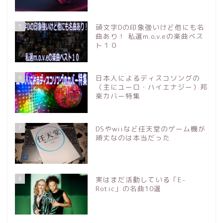
5
頭文字Dの印象強いけど他にも名
曲あり！ 私選m.o.v.eの楽曲ベス
ト１０
6
日本人によるディスコソングの
（主にユーロ・ハイエナジー）邦
楽カバー特集
7
DSやwiiなど任天堂のゲーム機が
頑丈なのは本当だった
8
実はまだ活動している「E-
Rotic」の名曲10選