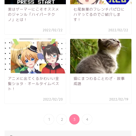
実はゲーマーにこそオススメ
七尾製菓のフレンチパピロに
のジャンル「ハイパーテク
ハマってるのでご紹介しま
ノ」とは！
す！
2022/02/22
2022/02/22
アニメに出てくるかわいい金
猫にまつわることわざ・故事
髪ショタ・オールタイムベス
成語
ト！
2022/02/20
2022/02/19
1
2
3
4