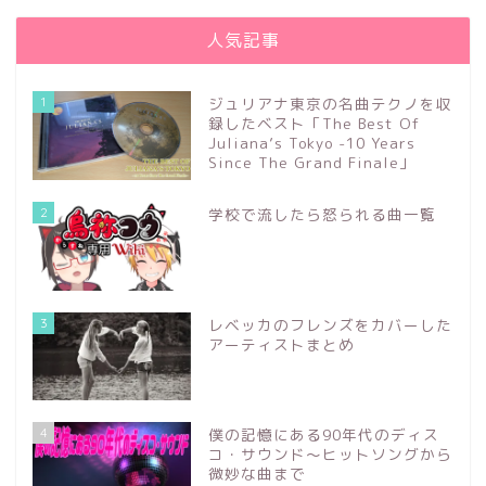
人気記事
1
ジュリアナ東京の名曲テクノを収
録したベスト「The Best Of
Juliana’s Tokyo -10 Years
Since The Grand Finale」
2
学校で流したら怒られる曲一覧
3
レベッカのフレンズをカバーした
アーティストまとめ
4
僕の記憶にある90年代のディス
コ・サウンド～ヒットソングから
微妙な曲まで