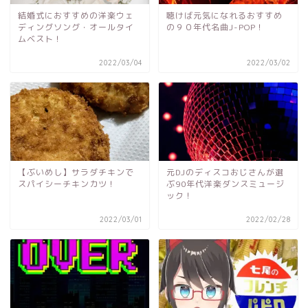
結婚式におすすめの洋楽ウェ
聴けば元気になれるおすすめ
ディングソング・オールタイ
の９０年代名曲J-POP！
ムベスト！
2022/03/04
2022/03/02
【ぶいめし】サラダチキンで
元DJのディスコおじさんが選
スパイシーチキンカツ！
ぶ90年代洋楽ダンスミュージ
ック！
2022/03/01
2022/02/28